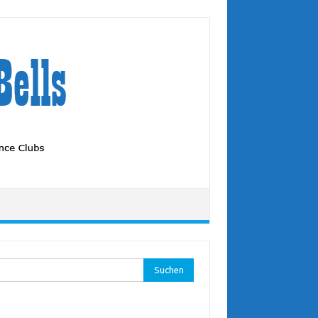
hen
: