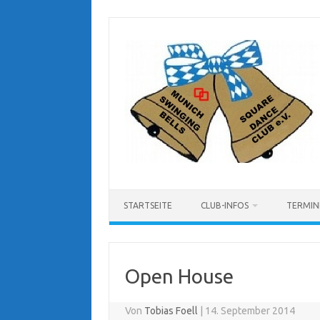
Zum
Inhalt
springen
STARTSEITE
CLUB-INFOS
TERMIN
Open House
Von
Tobias Foell
|
14. September 2014