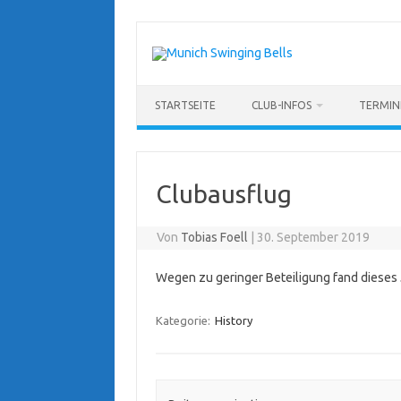
Zum
Inhalt
springen
STARTSEITE
CLUB-INFOS
TERMIN
Clubausflug
Von
Tobias Foell
|
30. September 2019
Wegen zu geringer Beteiligung fand
dieses 
Kategorie:
History